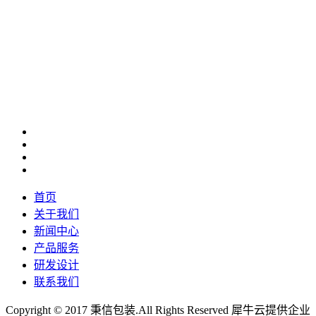
首页
关于我们
新闻中心
产品服务
研发设计
联系我们
Copyright © 2017 秉信包装.All Rights Reserved
犀牛云提供企业